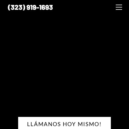
HOME
SERVICIOS
Fiestas De Cumpleanos
Quinceañeras
Bodas
Bautizos
Graduaciones
Serenatas
Mañanitas A La Virgen
Funerales
CONTACTO
LLÁMANOS HOY MISMO!